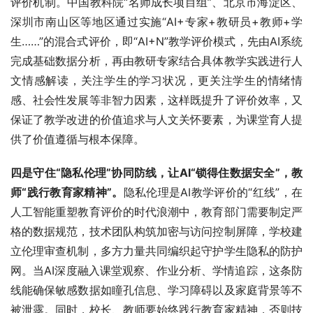
评价机制。中国教科院“名师成长项目组”、北京市海淀区、
深圳市南山区等地区通过实施“AI+专家+教研员+教师+学
生……”的混合式评价，即“AI+N”教学评价模式，先由AI系统
完成基础数据分析，再由教研专家结合具体教学实践进行人
文情感解读，关注学生的学习状况，更关注学生的情绪情
感、社会性发展等非智力因素，这样既提升了评价效率，又
保证了教学改进的价值追求与人文关怀要素，为课堂育人提
供了价值遵循与根本保障。
四是守住“隐私伦理”协同防线，让AI“锁得住数据安全”，教
师“践行教育家精神”。
隐私伦理是AI教学评价的“红线”，在
人工智能重塑教育评价的时代浪潮中，教育部门需要制定严
格的数据规范，技术团队构筑加密与访问控制屏障，学校建
立伦理审查机制，多方力量共同编织起守护学生隐私的防护
网。当AI深度融入课堂观察、作业分析、学情追踪，这条防
线能确保敏感数据如瞳孔信息、学习障碍以及家庭背景等不
被泄露。同时，校长、教师要始终践行教育家精神，否则技