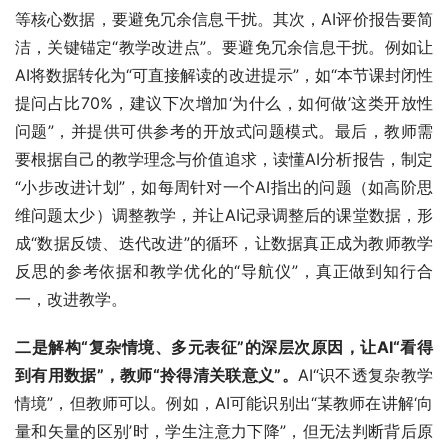
等核心数据，要避免冗余信息干扰。其次，AI评价报告要简
洁，关键锚定“教学改进点”。要避免冗余信息干扰。例如让
AI将数据转化为“可直接解读的改进提示”，如“本节课封闭性
提问占比70%，建议下次增加‘为什么，如何做’这类开放性
问题”，并提供可供参考的开放式问题模式。最后，教师需
要根据自己的教学理念与价值追求，读懂AI分析报告，制定
“小步改进计划”，如每周针对一个AI指出的问题（如高阶思
维问题太少）调整教学，并让AI记录调整后的课堂数据，形
成“数据反馈、迭代改进”的循环，让数据真正成为教师教学
反思的参考依据和教学优化的“导航仪”，真正做到知行合
一，改进教学。
二是解构“复杂情境、多元表征”的深层次原因，让AI“看得
到有用数据”，教师“拎得清关联意义”。
AI“识不透复杂教学
情境”，但教师可以。例如，AI可能识别出“某教师在讲解‘向
量和矢量的区别’时，学生注意力下降”，但无法判断背后原