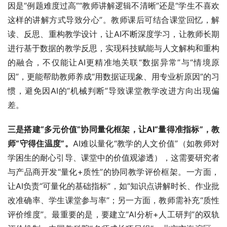
因是“例题难度过高”“教师讲解逻辑不清晰”还是“学生不喜欢
这样的讲解方式导致分心”。教师课后可结合课堂回忆，解
读、反思、重构教学设计，让AI不断深度学习，让教师长期
进行基于数据的教学反思，实现科技赋能与人文解构和重构
的融合，不仅能让AI更精准地关联“数据异常”与“情境原
因”，更能帮助教师养成“用数据证现象、用专业析原因”的习
惯，避免因AI的“机械判断”导致课堂教学改进方向出现偏
差。
三是搭建“多元价值”协同量化框架，让AI“量得准指标”，教
师“守得住温度”。
AI难以量化“教学的人文价值”（如教师对
学困生的耐心引导、课堂中的价值观渗透），这需要研究者
与产品商开发“量化+质性”的协同教学评价框架。一方面，
让AI负责“可量化的基础指标”，如“知识点讲解时长、作业批
改准确率、学生课堂参与率”；另一方面，教师需补充“质性
评价维度”。最重要的是，要建立“AI分析+人工研判”的双轨